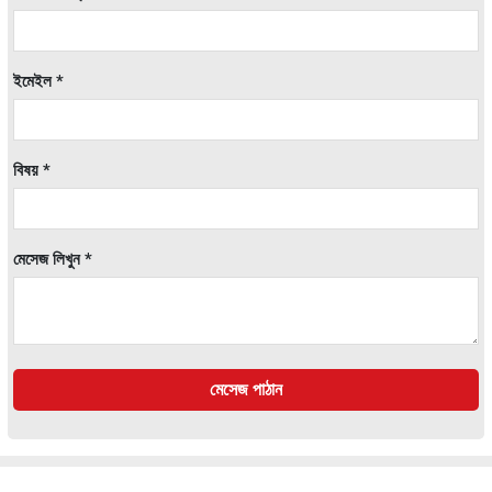
ইমেইল *
বিষয় *
মেসেজ লিখুন *
মেসেজ পাঠান